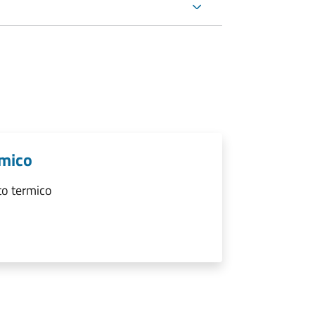
rmico
to termico