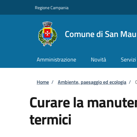
Salta al contenuto principale
Skip to footer content
Regione Campania
Comune di San Maur
Amministrazione
Novità
Servizi
Briciole di pane
Home
/
Ambiente, paesaggio ed ecologia
/
Curare la manuten
termici