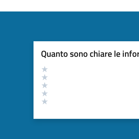
Quanto sono chiare le info
Valutazione
Valuta 5 stelle su 5
Valuta 4 stelle su 5
Valuta 3 stelle su 5
Valuta 2 stelle su 5
Valuta 1 stelle su 5