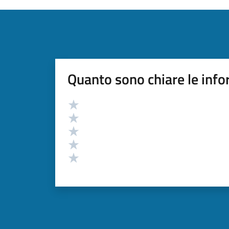
Quanto sono chiare le info
Valutazione
Valuta 5 stelle su 5
Valuta 4 stelle su 5
Valuta 3 stelle su 5
Valuta 2 stelle su 5
Valuta 1 stelle su 5