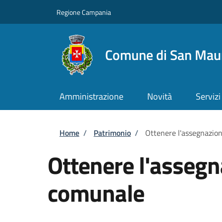
Salta al contenuto principale
Skip to footer content
Regione Campania
Comune di San Maur
Amministrazione
Novità
Servizi
Briciole di pane
Home
/
Patrimonio
/
Ottenere l'assegnazio
Ottenere l'assegn
comunale