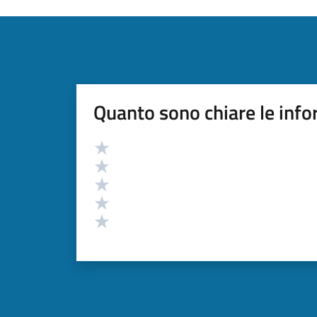
Quanto sono chiare le info
Valutazione
Valuta 5 stelle su 5
Valuta 4 stelle su 5
Valuta 3 stelle su 5
Valuta 2 stelle su 5
Valuta 1 stelle su 5