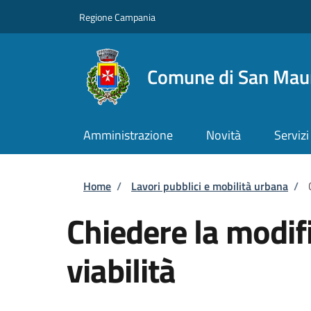
Salta al contenuto principale
Skip to footer content
Regione Campania
Comune di San Maur
Amministrazione
Novità
Servizi
Briciole di pane
Home
/
Lavori pubblici e mobilità urbana
/
Chiedere la modif
viabilità