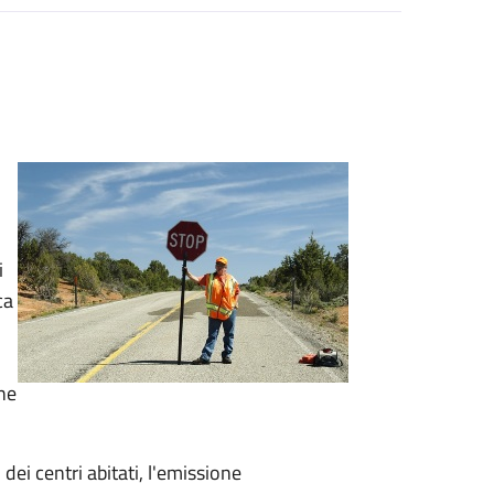
i
ca
he
dei centri abitati, l'emissione