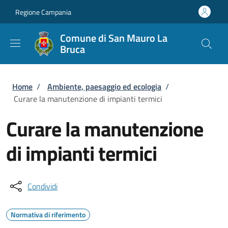
Salta al contenuto principale
Skip to footer content
Regione Campania
Comune di San Mauro La
Bruca
Briciole di pane
Home
/
Ambiente, paesaggio ed ecologia
/
Curare la manutenzione di impianti termici
Curare la manutenzione
di impianti termici
Condividi
Normativa di riferimento