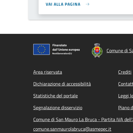
VAI ALLA PAGINA
Comune di S
Footer menu
Area riservata
Crediti
Dichiarazione di accessibilità
Contatt
Statistiche del portale
Leggi l
Segnalazione disservizio
Piano d
Comune di San Mauro La Bruca - Partita IVA del
comune.sanmaurolabruca@asmepec.it