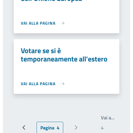
VAI ALLA PAGINA
Votare se si è
temporaneamente all'estero
VAI ALLA PAGINA
Scrivi il
Vai a…
Pagina
4
Pagina precedente
Pagina attuale
Pagina successiva