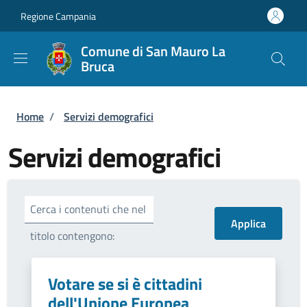
Salta al contenuto principale
Skip to footer content
Regione Campania
Comune di San Mauro La
Bruca
Briciole di pane
Home
/
Servizi demografici
Servizi demografici
Cerca i contenuti che nel
titolo contengono:
Votare se si è cittadini
dell'Unione Europea