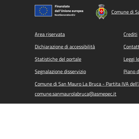
Comune di S
Footer menu
Area riservata
Crediti
Dichiarazione di accessibilità
Contatt
Statistiche del portale
Leggi l
Segnalazione disservizio
Piano d
Comune di San Mauro La Bruca - Partita IVA del
comune.sanmaurolabruca@asmepec.it