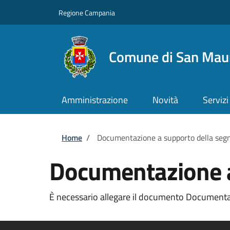
Salta al contenuto principale
Skip to footer content
Regione Campania
Comune di San Maur
Amministrazione
Novità
Servizi
Briciole di pane
Home
/
Documentazione a supporto della seg
Documentazione a
È necessario allegare il documento Documentaz