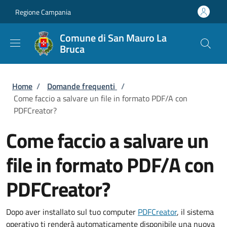
Salta al contenuto principale
Skip to footer content
Regione Campania
Comune di San Mauro La
Bruca
Briciole di pane
Home
/
Domande frequenti
/
Come faccio a salvare un file in formato PDF/A con
PDFCreator?
Come faccio a salvare un
file in formato PDF/A con
PDFCreator?
Dopo aver installato sul tuo computer
PDFCreator
, il sistema
operativo ti renderà automaticamente disponibile una nuova