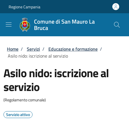
Salta al contenuto principale
Skip to footer content
Regione Campania
Comune di San Mauro La
Bruca
Briciole di pane
Home
/
Servizi
/
Educazione e formazione
/
Asilo nido: iscrizione al servizio
Asilo nido: iscrizione al
servizio
(Regolamento comunale)
Servizio attivo