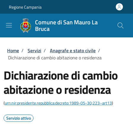
Salta al contenuto principale
Skip to footer content
Regione Campania
Comune di San Mauro La
Bruca
Briciole di pane
Home
/
Servizi
/
Anagrafe e stato civile
/
Dichiarazione di cambio abitazione o residenza
Dichiarazione di cambio
abitazione o residenza
(
urn:nir:presidente.repubblica:decreto:1989-05-30;223~art13
)
Servizio attivo