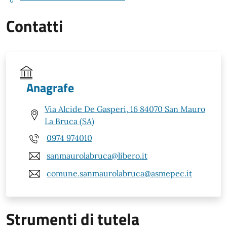
Contatti
Anagrafe
Via Alcide De Gasperi, 16 84070 San Mauro
La Bruca (SA)
0974 974010
sanmaurolabruca@libero.it
comune.sanmaurolabruca@asmepec.it
Strumenti di tutela