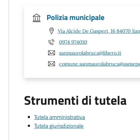
Polizia municipale
Via Alcide De Gasperi, 16 84070 Sa
0974 974010
sanmaurolabruca@libero.it
comune.sanmaurolabruca@asmepe
Strumenti di tutela
Tutela amministrativa
Tutela giurisdizionale