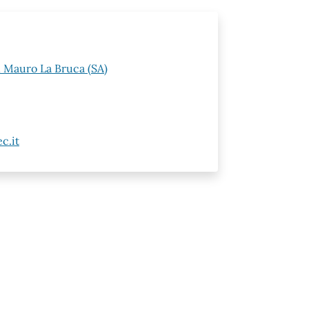
n Mauro La Bruca (SA)
c.it