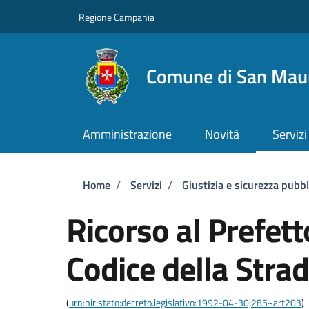
Salta al contenuto principale
Skip to footer content
Regione Campania
Comune di San Maur
Amministrazione
Novità
Servizi
Briciole di pane
Home
/
Servizi
/
Giustizia e sicurezza pubbl
Ricorso al Prefett
Codice della Stra
(
urn:nir:stato:decreto.legislativo:1992-04-30;285~art203
)