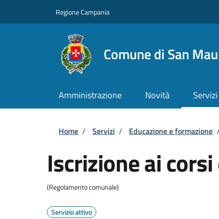
Salta al contenuto principale
Skip to footer content
Regione Campania
Comune di San Maur
Amministrazione
Novità
Servizi
Briciole di pane
Home
/
Servizi
/
Educazione e formazione
Iscrizione ai cors
(Regolamento comunale)
Servizio attivo