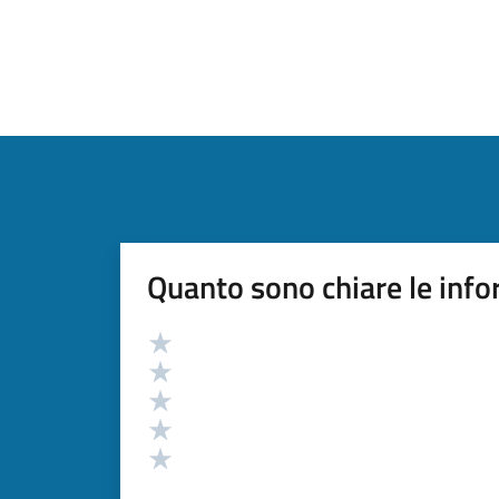
Quanto sono chiare le info
Valutazione
Valuta 5 stelle su 5
Valuta 4 stelle su 5
Valuta 3 stelle su 5
Valuta 2 stelle su 5
Valuta 1 stelle su 5