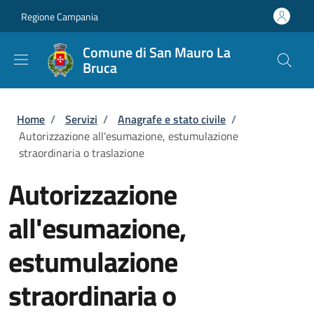
Salta al contenuto principale
Skip to footer content
Regione Campania
Comune di San Mauro La
Bruca
Briciole di pane
Home
/
Servizi
/
Anagrafe e stato civile
/
Autorizzazione all'esumazione, estumulazione
straordinaria o traslazione
Autorizzazione
all'esumazione,
estumulazione
straordinaria o