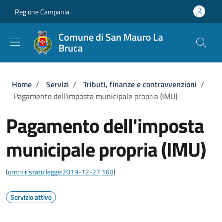
Salta al contenuto principale
Skip to footer content
Regione Campania
Comune di San Mauro La
Bruca
Briciole di pane
Home
/
Servizi
/
Tributi, finanze e contravvenzioni
/
Pagamento dell'imposta municipale propria (IMU)
Pagamento dell'imposta
municipale propria (IMU)
(
urn:nir:stato:legge:2019-12-27;160
)
Servizio attivo