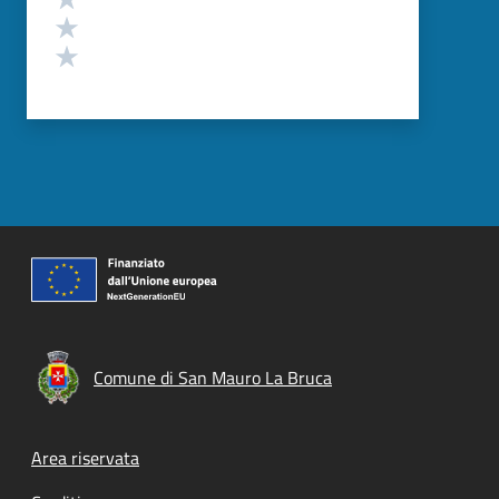
Valuta 2 stelle su 5
Valuta 1 stelle su 5
Comune di San Mauro La Bruca
Footer menu
Area riservata