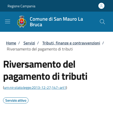
Salta al contenuto principale
Skip to footer content
Regione Campania
Comune di San Mauro La
Bruca
Briciole di pane
Home
/
Servizi
/
Tributi, finanze e contravvenzioni
/
Riversamento del pagamento di tributi
Riversamento del
pagamento di tributi
(
urn:nir:stato:legge:2013-12-27;147~art1
)
Servizio attivo