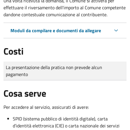
Una volta ricevuta la domanda, il Comune si attiverà per
effettuare il riversamento dell'importo al Comune competente
dandone contestuale comunicazione al contribuente.
Moduli da compilare e documenti da allegare
Costi
Tipo di pagamento
Importo
La presentazione della pratica non prevede alcun
pagamento
Cosa serve
Per accedere al servizio, assicurati di avere:
SPID (sistema pubblico di identità digitale), carta
d’identità elettronica (CIE) o carta nazionale dei servizi