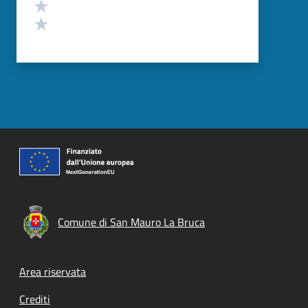
Valuta 2 stelle su 5
Valuta 1 stelle su 5
Comune di San Mauro La Bruca
Footer menu
Area riservata
Crediti