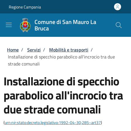
Salta al contenuto principale
Skip to footer content
Regione Campania
Comune di San Mauro La
Bruca
Briciole di pane
Home
/
Servizi
/
Mobilità e trasporti
/
Installazione di specchio parabolico all'incrocio tra due
strade comunali
Installazione di specchio
parabolico all'incrocio tra
due strade comunali
(
urn:nir:stato:decreto.legislativo:1992-04-30;285~art37
)