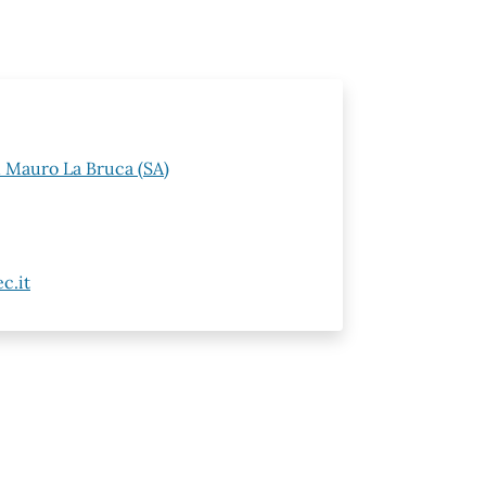
n Mauro La Bruca (SA)
c.it