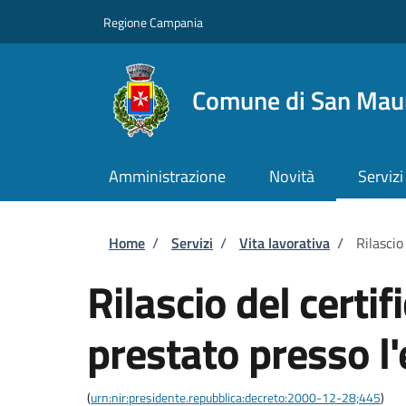
Salta al contenuto principale
Skip to footer content
Regione Campania
Comune di San Maur
Amministrazione
Novità
Servizi
Briciole di pane
Home
/
Servizi
/
Vita lavorativa
/
Rilascio
Rilascio del certif
prestato presso l
(
urn:nir:presidente.repubblica:decreto:2000-12-28;445
)