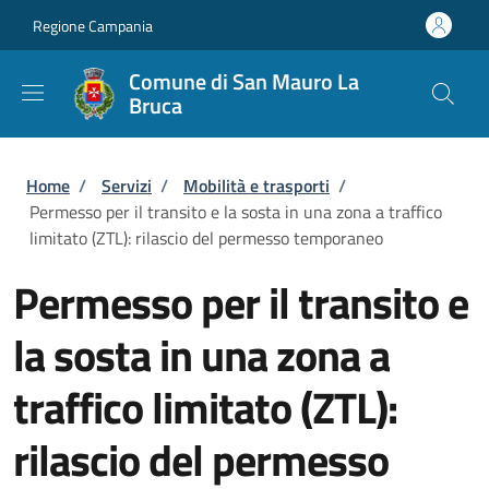
Salta al contenuto principale
Skip to footer content
Regione Campania
Comune di San Mauro La
Bruca
Briciole di pane
Home
/
Servizi
/
Mobilità e trasporti
/
Permesso per il transito e la sosta in una zona a traffico
limitato (ZTL): rilascio del permesso temporaneo
Permesso per il transito e
la sosta in una zona a
traffico limitato (ZTL):
rilascio del permesso