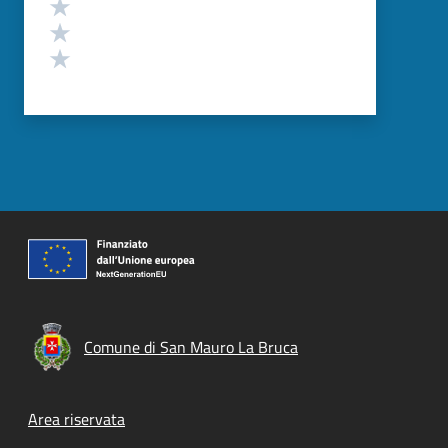
Valuta 3 stelle su 5
Valuta 2 stelle su 5
Valuta 1 stelle su 5
Comune di San Mauro La Bruca
Footer menu
Area riservata