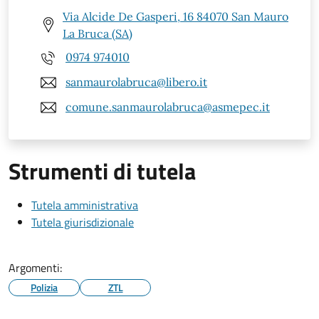
Via Alcide De Gasperi, 16 84070 San Mauro
La Bruca (SA)
0974 974010
sanmaurolabruca@libero.it
comune.sanmaurolabruca@asmepec.it
Strumenti di tutela
Tutela amministrativa
Tutela giurisdizionale
Argomenti:
Polizia
ZTL