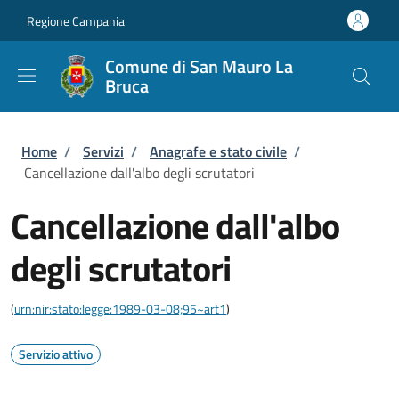
Salta al contenuto principale
Skip to footer content
Regione Campania
Comune di San Mauro La
Bruca
Briciole di pane
Home
/
Servizi
/
Anagrafe e stato civile
/
Cancellazione dall'albo degli scrutatori
Cancellazione dall'albo
degli scrutatori
(
urn:nir:stato:legge:1989-03-08;95~art1
)
Servizio attivo