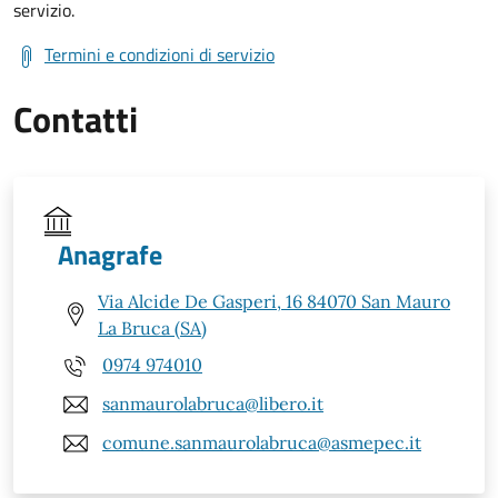
servizio.
Termini e condizioni di servizio
Contatti
Anagrafe
Via Alcide De Gasperi, 16 84070 San Mauro
La Bruca (SA)
0974 974010
sanmaurolabruca@libero.it
comune.sanmaurolabruca@asmepec.it