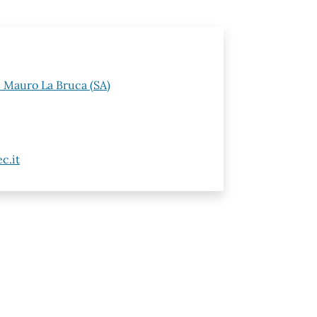
n Mauro La Bruca (SA)
c.it