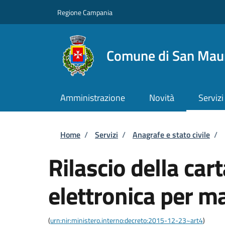
Salta al contenuto principale
Skip to footer content
Regione Campania
Comune di San Maur
Amministrazione
Novità
Servizi
Briciole di pane
Home
/
Servizi
/
Anagrafe e stato civile
/
Rilascio della cart
elettronica per m
(
urn:nir:ministero.interno:decreto:2015-12-23~art4
)