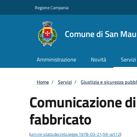
Salta al contenuto principale
Skip to footer content
Regione Campania
Comune di San Maur
Amministrazione
Novità
Servizi
Briciole di pane
Home
/
Servizi
/
Giustizia e sicurezza pubbl
Comunicazione di 
fabbricato
(
urn:nir:stato:decreto.legge:1978-03-21;59~art12
)