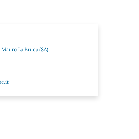
n Mauro La Bruca (SA)
c.it