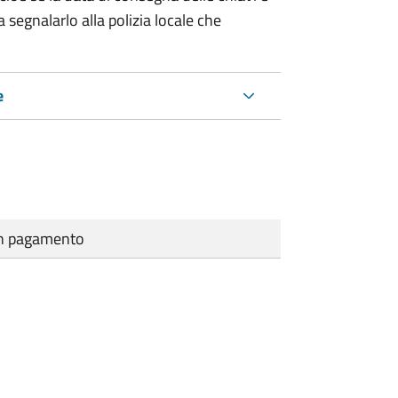
 segnalarlo alla polizia locale che
e
cun pagamento