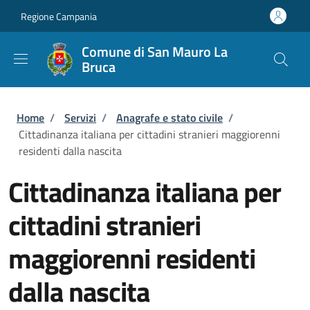
Salta al contenuto principale
Skip to footer content
Regione Campania
Comune di San Mauro La
Bruca
Briciole di pane
Home
/
Servizi
/
Anagrafe e stato civile
/
Cittadinanza italiana per cittadini stranieri maggiorenni
residenti dalla nascita
Cittadinanza italiana per
cittadini stranieri
maggiorenni residenti
dalla nascita