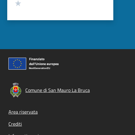
Valuta 1 stelle su 5
Comune di San Mauro La Bruca
Footer menu
Area riservata
Crediti