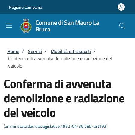
Salta al contenuto principale
Skip to footer content
Regione Campania
Comune di San Mauro La
Bruca
Briciole di pane
Home
/
Servizi
/
Mobilità e trasporti
/
Conferma di avvenuta demolizione e radiazione del
veicolo
Conferma di avvenuta
demolizione e radiazione
del veicolo
(
urn:nir:stato:decreto.legislativo:1992-04-30;285~art193
)