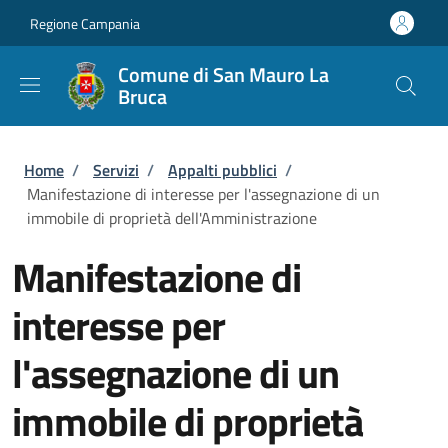
Salta al contenuto principale
Skip to footer content
Regione Campania
Comune di San Mauro La
Bruca
Briciole di pane
Home
/
Servizi
/
Appalti pubblici
/
Manifestazione di interesse per l'assegnazione di un
immobile di proprietà dell'Amministrazione
Manifestazione di
interesse per
l'assegnazione di un
immobile di proprietà