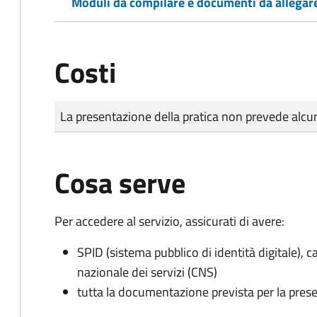
Moduli da compilare e documenti da allegar
Costi
Tipo di pagamento
Importo
La presentazione della pratica non prevede al
Cosa serve
Per accedere al servizio, assicurati di avere:
SPID (sistema pubblico di identità digitale), ca
nazionale dei servizi (CNS)
tutta la documentazione prevista per la prese