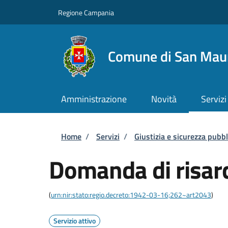
Salta al contenuto principale
Skip to footer content
Regione Campania
Comune di San Maur
Amministrazione
Novità
Servizi
Briciole di pane
Home
/
Servizi
/
Giustizia e sicurezza pubbl
Domanda di risar
(
urn:nir:stato:regio.decreto:1942-03-16;262~art2043
)
Servizio attivo