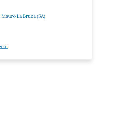
n Mauro La Bruca (SA)
c.it