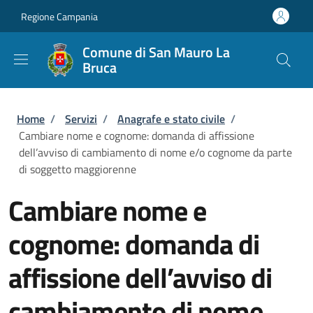
Salta al contenuto principale
Skip to footer content
Regione Campania
Comune di San Mauro La
Bruca
Briciole di pane
Home
/
Servizi
/
Anagrafe e stato civile
/
Cambiare nome e cognome: domanda di affissione
dell’avviso di cambiamento di nome e/o cognome da parte
di soggetto maggiorenne
Cambiare nome e
cognome: domanda di
affissione dell’avviso di
cambiamento di nome