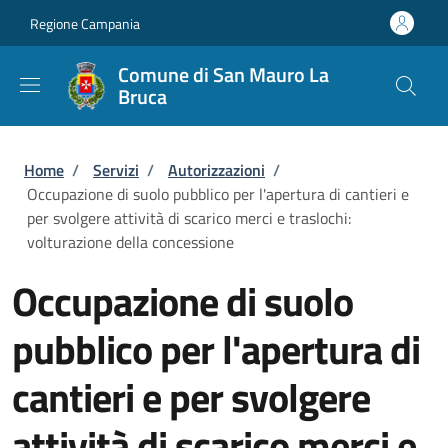
Salta al contenuto principale
Skip to footer content
Regione Campania
Comune di San Mauro La
Bruca
Briciole di pane
Home
/
Servizi
/
Autorizzazioni
/
Occupazione di suolo pubblico per l'apertura di cantieri e
per svolgere attività di scarico merci e traslochi:
volturazione della concessione
Occupazione di suolo
pubblico per l'apertura di
cantieri e per svolgere
attività di scarico merci e