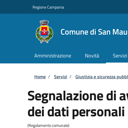
Salta al contenuto principale
Skip to footer content
Regione Campania
Comune di San Maur
Amministrazione
Novità
Servizi
Briciole di pane
Home
/
Servizi
/
Giustizia e sicurezza pubbl
Segnalazione di a
dei dati personali
(Regolamento comunale)