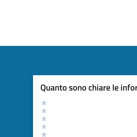
Quanto sono chiare le info
Valutazione
Valuta 5 stelle su 5
Valuta 4 stelle su 5
Valuta 3 stelle su 5
Valuta 2 stelle su 5
Valuta 1 stelle su 5