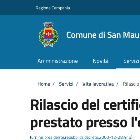
Salta al contenuto principale
Skip to footer content
Regione Campania
Comune di San Maur
Amministrazione
Novità
Servizi
Briciole di pane
Home
/
Servizi
/
Vita lavorativa
/
Rilascio
Rilascio del certif
prestato presso l
(
urn:nir:presidente.repubblica:decreto:2000-12-28;445
)