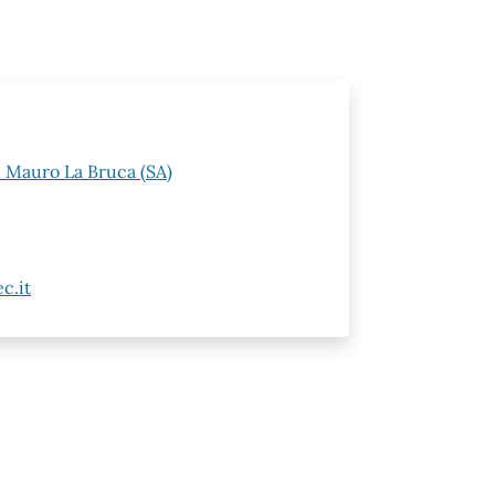
n Mauro La Bruca (SA)
c.it